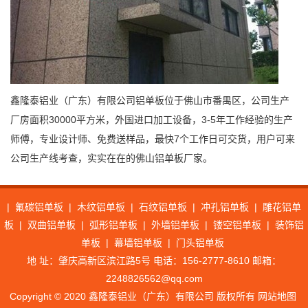
鑫隆泰铝业（广东）有限公司铝单板位于佛山市番禺区，公司生产
厂房面积30000平方米，外国进口加工设备，3-5年工作经验的生产
师傅，专业设计师、免费送样品，最快7个工作日可交货，用户可来
公司生产线考查，实实在在的佛山铝单板厂家。
|
氟碳铝单板
|
木纹铝单板
|
石纹铝单板
|
冲孔铝单板
|
雕花铝单
板
|
双曲铝单板
|
弧形铝单板
|
外墙铝单板
|
镂空铝单板
|
装饰铝
单板
|
幕墙铝单板
|
门头铝单板
地 址：肇庆高新区滨江路5号 电话：156-2777-8610 邮箱：
2248826562@qq.com
Copyright © 2020 鑫隆泰铝业（广东）有限公司 版权所有
网站地图