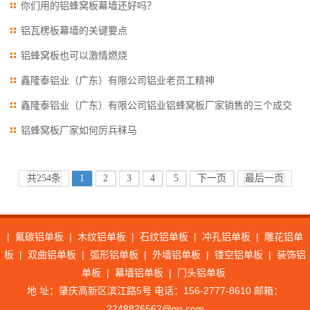
你们用的铝蜂窝板幕墙还好吗？
铝瓦楞板幕墙的关键要点
铝蜂窝板也可以激情燃烧
鑫隆泰铝业（广东）有限公司铝业老员工精神
鑫隆泰铝业（广东）有限公司铝业铝蜂窝板厂家销售的三个成交
技巧
铝蜂窝板厂家如何厉兵秣马
共254条
1
2
3
4
5
下一页
最后一页
|
氟碳铝单板
|
木纹铝单板
|
石纹铝单板
|
冲孔铝单板
|
雕花铝单
板
|
双曲铝单板
|
弧形铝单板
|
外墙铝单板
|
镂空铝单板
|
装饰铝
单板
|
幕墙铝单板
|
门头铝单板
地 址：肇庆高新区滨江路5号 电话：156-2777-8610 邮箱：
2248826562@qq.com