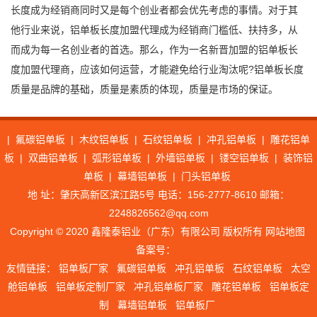
长度成为经销商同时又是每个创业者都会优先考虑的事情。对于其
他行业来说，铝单板长度加盟代理成为经销商门槛低、扶持多，从
而成为每一名创业者的首选。那么，作为一名新晋加盟的铝单板长
度加盟代理商，应该如何运营，才能避免给行业淘汰呢?铝单板长度
质量是品牌的基础，质量是素质的体现，质量是市场的保证。
|
氟碳铝单板
|
木纹铝单板
|
石纹铝单板
|
冲孔铝单板
|
雕花铝单
板
|
双曲铝单板
|
弧形铝单板
|
外墙铝单板
|
镂空铝单板
|
装饰铝
单板
|
幕墙铝单板
|
门头铝单板
地 址：肇庆高新区滨江路5号 电话：156-2777-8610 邮箱：
2248826562@qq.com
Copyright © 2020 鑫隆泰铝业（广东）有限公司 版权所有
网站地图
备案号：
友情链接：
铝单板厂家
氟碳铝单板
冲孔铝单板
石纹铝单板
太空
舱铝单板
铝单板定制厂家
冲孔铝单板厂家
雕花铝单板
铝单板定
制
幕墙铝单板
铝单板厂