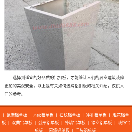
选择到适宜的好品质的铝扣板，才能够让人们的居室建筑装修
更加的美观安全，以上是有关如何选购铝扣板的相关介绍，仅供人
们的参考。
|
氟碳铝单板
|
木纹铝单板
|
石纹铝单板
|
冲孔铝单板
|
雕花铝单
板
|
双曲铝单板
|
弧形铝单板
|
外墙铝单板
|
镂空铝单板
|
装饰铝
单板
|
幕墙铝单板
|
门头铝单板