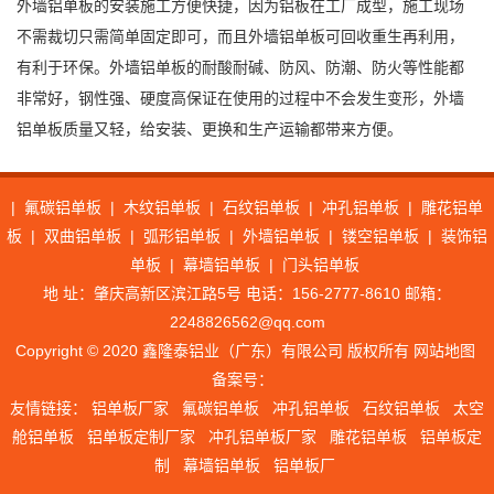
外墙铝单板的安装施工方便快捷，因为铝板在工厂成型，施工现场
不需裁切只需简单固定即可，而且外墙铝单板可回收重生再利用，
有利于环保。外墙铝单板的耐酸耐碱、防风、防潮、防火等性能都
非常好，钢性强、硬度高保证在使用的过程中不会发生变形，外墙
铝单板质量又轻，给安装、更换和生产运输都带来方便。
|
氟碳铝单板
|
木纹铝单板
|
石纹铝单板
|
冲孔铝单板
|
雕花铝单
板
|
双曲铝单板
|
弧形铝单板
|
外墙铝单板
|
镂空铝单板
|
装饰铝
单板
|
幕墙铝单板
|
门头铝单板
地 址：肇庆高新区滨江路5号 电话：156-2777-8610 邮箱：
2248826562@qq.com
Copyright © 2020 鑫隆泰铝业（广东）有限公司 版权所有
网站地图
备案号：
友情链接：
铝单板厂家
氟碳铝单板
冲孔铝单板
石纹铝单板
太空
舱铝单板
铝单板定制厂家
冲孔铝单板厂家
雕花铝单板
铝单板定
制
幕墙铝单板
铝单板厂