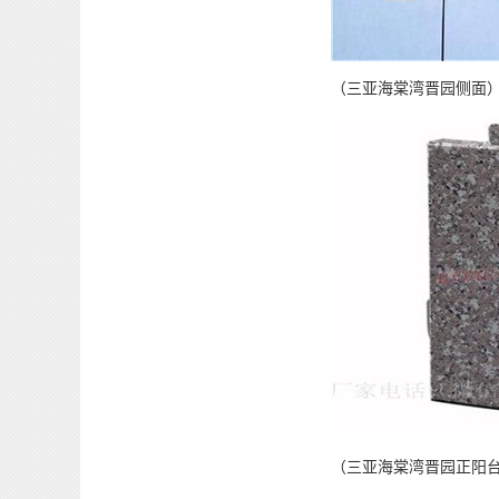
（三亚海棠湾晋园侧面
（三亚海棠湾晋园正阳