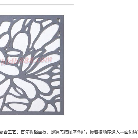
合工艺：首先将铝面板、蜂窝芯按顺序叠好，接着按顺序送入平面边续