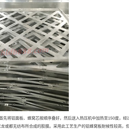
先将铝面板、蜂窝芯按顺序叠好，然后送入热压机中加热至150度，经过
尼龙或都无纺布所合成的胶膜。采用此工艺生产的铝蜂窝板耐候性较高，