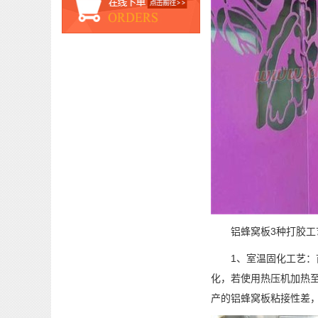
铝蜂窝板3种打胶工
1、室温固化工艺：首
化，若使用热压机加热
产的铝蜂窝板粘接性差