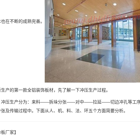
术也在不断的成熟完善。
产的第一款全铝装饰板材，先了解一下冲压生产过程。
压生产分为：来料——拆垛分张——对中——拉延——切边冲孔等工序
分张及传输过程中。下面从人、机、料、法、环五个方面简要分析。
单板厂家】