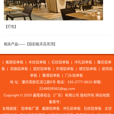
【打包】
相关产品——【铝扣板天花吊顶】
|
氟碳铝单板
|
木纹铝单板
|
石纹铝单板
|
冲孔铝单板
|
雕花铝单
板
|
双曲铝单板
|
弧形铝单板
|
外墙铝单板
|
镂空铝单板
|
装饰铝
单板
|
幕墙铝单板
|
门头铝单板
地 址：肇庆高新区滨江路5号 电话：156-2777-8610 邮箱：
2248826562@qq.com
Copyright © 2020 鑫隆泰铝业（广东）有限公司 版权所有
网站地图
备案号：
友情链接：
铝单板厂家
氟碳铝单板
冲孔铝单板
石纹铝单板
太空