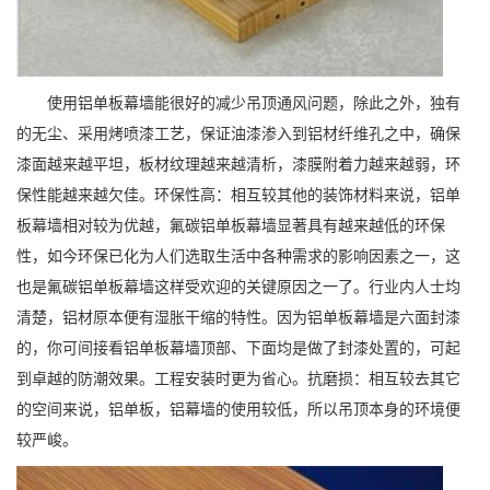
使用铝单板幕墙能很好的减少吊顶通风问题，除此之外，独有
的无尘、采用烤喷漆工艺，保证油漆渗入到铝材纤维孔之中，确保
漆面越来越平坦，板材纹理越来越清析，漆膜附着力越来越弱，环
保性能越来越欠佳。环保性高：相互较其他的装饰材料来说，铝单
板幕墙相对较为优越，氟碳铝单板幕墙显著具有越来越低的环保
性，如今环保已化为人们选取生活中各种需求的影响因素之一，这
也是氟碳铝单板幕墙这样受欢迎的关键原因之一了。行业内人士均
清楚，铝材原本便有湿胀干缩的特性。因为铝单板幕墙是六面封漆
的，你可间接看铝单板幕墙顶部、下面均是做了封漆处置的，可起
到卓越的防潮效果。工程安装时更为省心。抗磨损：相互较去其它
的空间来说，铝单板，铝幕墙的使用较低，所以吊顶本身的环境便
较严峻。