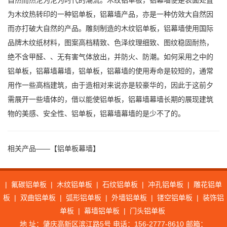
自然而然沦为沦为时代的潮流。木纹铝单板，铝幕墙便是表面处置
为木纹热转印的一种铝单板，铝幕墙产品，亦是一种仿效大自然因
而亦打破大自然的产品。雕刻制造的木纹铝单板，铝幕墙使用国际
品牌木纹纸材料，图案高档精致、色泽纹理细致、图纹稳固耐热，
绝不含甲醛、、无有害气体放出，并防火、防潮。如何采用之中的
铝单板，铝幕墙幕墙，铝单板，铝幕墙的使用寿命是较短的，通常
用作一些高档建筑，由于造相对来说亦是较豪华的，因此于这前夕
需展开一些墙体的，借以能使铝单板，铝幕墙幕墙长期的展现建筑
物的美感、安全性、铝单板，铝幕墙幕墙的是少不了的。
相关产品——【铝单板幕墙】
|
氟碳铝单板
|
木纹铝单板
|
石纹铝单板
|
冲孔铝单板
|
雕花铝单
板
|
双曲铝单板
|
弧形铝单板
|
外墙铝单板
|
镂空铝单板
|
装饰铝
单板
|
幕墙铝单板
|
门头铝单板
地 址：肇庆高新区滨江路5号 电话：156-2777-8610 邮箱：