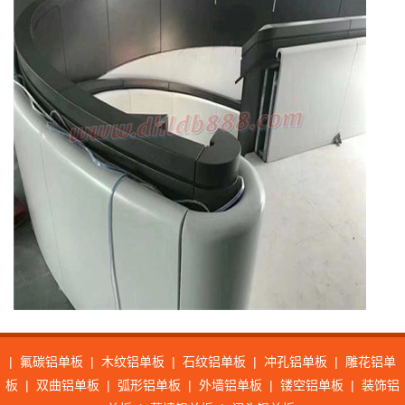
|
氟碳铝单板
|
木纹铝单板
|
石纹铝单板
|
冲孔铝单板
|
雕花铝单
板
|
双曲铝单板
|
弧形铝单板
|
外墙铝单板
|
镂空铝单板
|
装饰铝