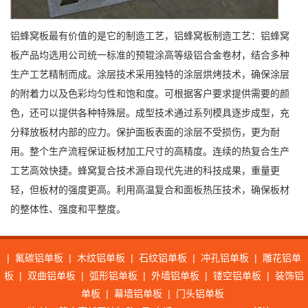
铝蜂窝板最有价值的是它的制造工艺，铝蜂窝板制造工艺：铝蜂窝
板产品均选用公司统一标准的预辊涂高等级铝合金卷材，结合多种
生产工艺精制而成。涂层技术采用独特的涂层烘烤技术，确保涂层
的附着力以及色彩均匀性和饱和度。可根据客户要求提供需要的颜
色，还可以提供各种特殊层。成型技术通过系列模具逐步成型，充
分释放板材内部的应力。保护面板表面的涂层不受损伤，更为耐
用。整个生产流程保证板材加工尺寸的高精度。连续的热复合生产
工艺高效快捷。蜂窝复合技术源自现代先进的科技成果，重量更
轻，但板材的强度更高。利用高温复合和面板热压技术，确保板材
的整体性、强度和平整度。
|
氟碳铝单板
|
木纹铝单板
|
石纹铝单板
|
冲孔铝单板
|
雕花铝单
板
|
双曲铝单板
|
弧形铝单板
|
外墙铝单板
|
镂空铝单板
|
装饰铝
单板
|
幕墙铝单板
|
门头铝单板