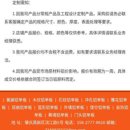
定制需知：
1.因我司产品分常规产品及工程设计定制产品，采购前请务必联
系客服确定产品的规格尺寸、颜色、厚度、表面处理等要求。
2.店铺产品报价、规格、颜色等仅供参考，具体详情请联系业务
经理获悉。
3.我司产品报价均不含税不含运费，如有要求请联系业务经理商
洽。
4.因我司产品受市场原材料铝价影响，报价有效期为一周，具体
成交价格依据合同签订当日铝原料而定。
|
氟碳铝单板
|
木纹铝单板
|
石纹铝单板
|
冲孔铝单板
|
雕花铝单
板
|
双曲铝单板
|
弧形铝单板
|
外墙铝单板
|
镂空铝单板
|
装饰铝
单板
|
幕墙铝单板
|
门头铝单板
地 址：肇庆高新区滨江路5号 电话：156-2777-8610 邮箱：