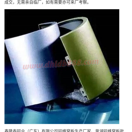
成交，无需亲自临厂，如有需要亦可来厂考察。
鑫隆泰铝业（广东）有限公司铝蜂窝板生产厂家、巢湖铝蜂窝板批