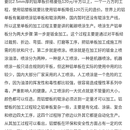
要比2.5mm厚的铝单板价格要低120元/平方以上，一个一万方的工
程，使用铝塑板就要比使用铝单板降低120万元的造价。世界上的铝
单板有氟碳喷涂铝单板和辊涂两种，国内暂时还没有辊涂生产线，
所以这里单板的加工过程主要是讲的氟碳喷涂生产。喷涂生产铝单
板分为两大步骤:第一步是钣金加工。这个过程主要是通过对平板经
过裁剪、折边、弯弧、焊接、打磨等工序，把铝单板加工成施工所
需的形状和尺寸。第二步就是喷涂。喷涂就是在加工好的钣金上喷
涂油漆。喷涂分为两种，一种是人工喷涂，一种是机器喷涂。机器
喷涂一般只适合规则的平板，但这种铝单板在实际的使用中用的比
较少，国内大部分厂家采用的人工喷涂。人工喷涂是一个危险的工
作，因为油漆的挥发性和毒性都比较强，很容易造成慢性苯系列中
毒，严重影响人的健康。人工喷涂的一大优点就是不管量的大小，
颜色都可以任选，而铝塑板的辊涂必须达到一定量才可以加工。铝
塑板的加工过程较之铝单板复杂一些，主要是有化成、涂装、复合
和修边四大工序，这四个过程除了修边以外其它都是自动化生产。
从其加工过程可以看出，铝塑板在环保和安全性方面占有一定的优