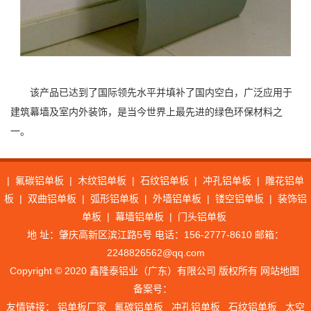
该产品已达到了国际领先水平并填补了国内空白，广泛应用于
建筑幕墙及室内外装饰，是当今世界上最先进的绿色环保材料之
一。
|
氟碳铝单板
|
木纹铝单板
|
石纹铝单板
|
冲孔铝单板
|
雕花铝单
板
|
双曲铝单板
|
弧形铝单板
|
外墙铝单板
|
镂空铝单板
|
装饰铝
单板
|
幕墙铝单板
|
门头铝单板
地 址：肇庆高新区滨江路5号 电话：156-2777-8610 邮箱：
2248826562@qq.com
Copyright © 2020 鑫隆泰铝业（广东）有限公司 版权所有
网站地图
备案号：
友情链接：
铝单板厂家
氟碳铝单板
冲孔铝单板
石纹铝单板
太空